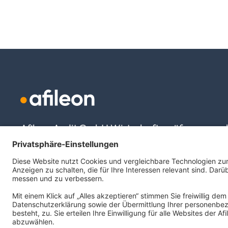
Afileon Audit GmbH Wirtschaftsprüfungsgesel
Raiffeisenallee 9
82041 Oberhaching
info@afileon.com