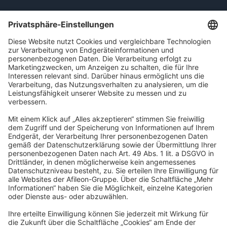
Afileon Audit GmbH Wirtschaftsprüfungsgesellschaft
Raiffeisenallee 9
82041 Oberhaching
info@afileon.com
Impressum
Datenschutz
Barrierefreiheit