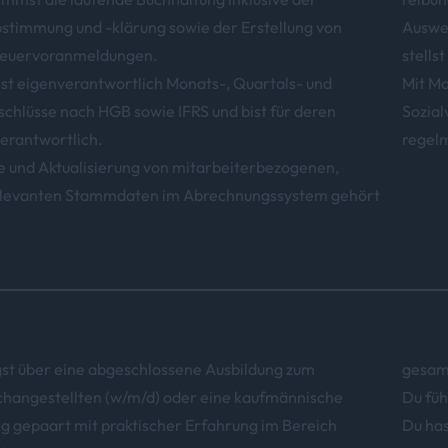
stimmung und -klärung sowie der Erstellung von
Auswer
euervoranmeldungen.
stells
lst eigenverantwortlich Monats-, Quartals- und
Mit M
chlüsse nach HGB sowie IFRS und bist für deren
Sozial
erantwortlich.
regel
e und Aktualisierung von mitarbeiterbezogenen,
elevanten Stammdaten im Abrechnungssystem gehört
st über eine abgeschlossene Ausbildung zum
gesam
changestellten (w/m/d) oder eine kaufmännische
Du füh
g gepaart mit praktischer Erfahrung im Bereich
Du has