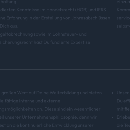
haltung.
einzua
dierten Kenntnisse im Handelsrecht (HGB) und IFRS
Kommun
ne Erfahrung in der Erstellung von Jahresabschlüssen
servic
Dich aus.
selbst
tgeltabrechnung sowie im Lohnsteuer- und
sicherungsrecht hast Du fundierte Expertise
 großen Wert auf Deine Weiterbildung und bieten
Unser 
ielfältige interne und externe
Du eff
ngsmöglichkeiten an. Diese sind ein wesentlicher
mit fl
eil unserer Unternehmensphilosophie, denn wir
Erlebe
est an die kontinuierliche Entwicklung unserer
die Te