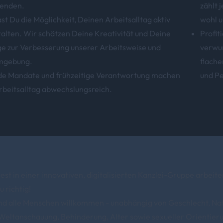
tenden.
zählt 
ast Du die Möglichkeit, Deinen Arbeitsalltag aktiv
wohl u
alten. Wir schätzen Deine Kreativität und Deine
Profit
e zur Verbesserung unserer Arbeitsweise und
verwur
mgebung.
flache
e Mandate und frühzeitige Verantwortung machen
und Pe
beitsalltag abwechslungsreich.
st in einer innovativen, digitalisierten Kanzlei-Gruppe arbei
u richtig!
ind alle Menschen willkommen - unabhängig von Geschlecht, Nati
Weltanschauung, Behinderung, Alter sowie sexueller Orientier