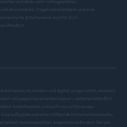
rbeiten und diese aktiv mitzugestalten.
ikationsstärke, Organisationstalent und eine
eorientierte Arbeitsweise sind für Dich
verständlich.
Arbeitsplatz ist modern und digital ausgerichtet, wodurch
izient und papierlos arbeiten kannst – selbstverständlich
exiblen Arbeitszeiten und auch von zu Hause aus.
 eine kollegiale und unterstützende Unternehmenskultur,
amarbeit und ein positives Arbeitsklima fördert. Bei uns