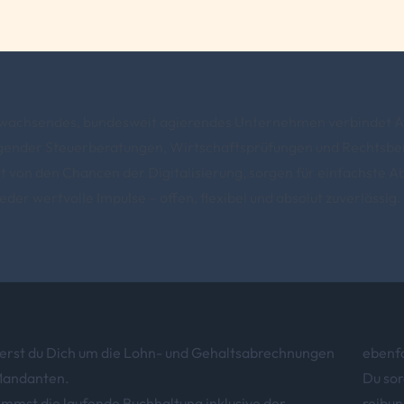
 wachsendes, bundesweit agierendes Unternehmen verbindet Afi
gender Steuerberatungen, Wirtschaftsprüfungen und Rechtsber
t von den Chancen der Digitalisierung, sorgen für einfachste A
der wertvolle Impulse – offen, flexibel und absolut zuverlässig.
rst du Dich um die Lohn- und Gehaltsabrechnungen
ebenfa
Mandanten.
Du sor
mmst die laufende Buchhaltung inklusive der
reibun