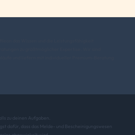
leon das Wissen und die Leistungsfähigkeit
atungen zu größtmöglicher Expertise. Wir sind
bläufe und liefern mit individueller Premium-Beratung
lls zu deinen Aufgaben.
gst dafür, dass das Melde- und Bescheinigungswesen
gslos abgewickelt wird.