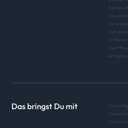
Kontenab
Umsatzst
Du erstel
Jahresabs
Prüfung v
Die Pfleg
entgeltr
Das bringst Du mit
Du verfüg
Steuerfa
Ausbildun