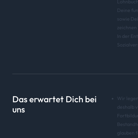
Lohnbuch
Deine fun
sowie Dei
zeichnen 
In der En
Sozialver
Das erwartet Dich bei
Wir legen
uns
deshalb v
Fortbildu
Bestandt
glauben f