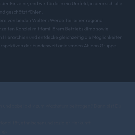
jeder Einzelne, und wir fördern ein Umfeld, in dem sich alle
nd geschätzt fühlen.
iere von beiden Welten: Werde Teil einer regional
zelten Kanzlei mit familiärem Betriebsklima sowie
n Hierarchien und entdecke gleichzeitig die Möglichkeiten
rspektiven der bundesweit agierenden Afileon Gruppe.
ten und dabei aktiv zum Wachstum beitragen? Dann bist Du
onalität, ethnischer und sozialer Herkunft,
ung.