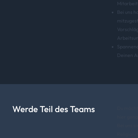
Mitarbei
Bei uns h
mitzugest
Vorschläg
Arbeitsu
Spannend
Deinen Ar
Werde Teil des Teams
Du möchte
hier gena
Bei uns s
Religion/