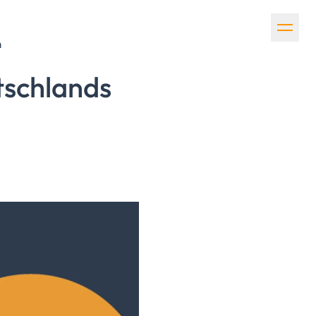
n
tschlands