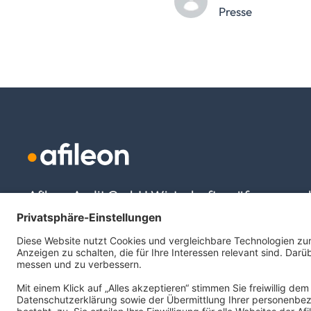
Presse
Afileon Audit GmbH Wirtschaftsprüfungsgesel
Raiffeisenallee 9
82041 Oberhaching
info@afileon.com