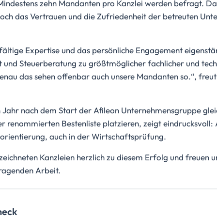
indestens zehn Mandanten pro Kanzlei werden befragt. Dam
och das Vertrauen und die Zufriedenheit der betreuten Unte
elfältige Expertise und das persönliche Engagement eigenstä
 und Steuerberatung zu größtmöglicher fachlicher und tec
genau das sehen offenbar auch unsere Mandanten so.“, freu
en Jahr nach dem Start der Afileon Unternehmensgruppe glei
r renommierten Bestenliste platzieren, zeigt eindrucksvoll: A
sorientierung, auch in der Wirtschaftsprüfung.
zeichneten Kanzleien herzlich zu diesem Erfolg und freuen un
ragenden Arbeit.
heck